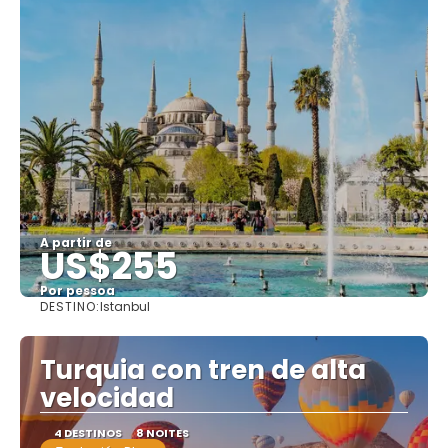
A partir de
US$255
Por pessoa
DESTINO:
Istanbul
Saiba mais
Turquia con tren de alta
velocidad
4 DESTINOS
8 NOITES