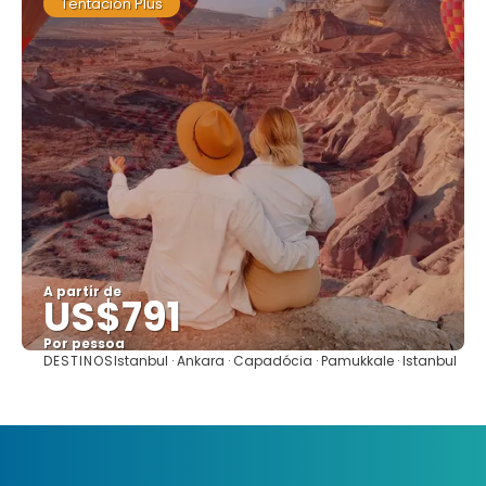
Tentación Plus
A partir de
US$791
Por pessoa
DESTINOS
Istanbul · Ankara · Capadócia · Pamukkale · Istanbul
Saiba mais