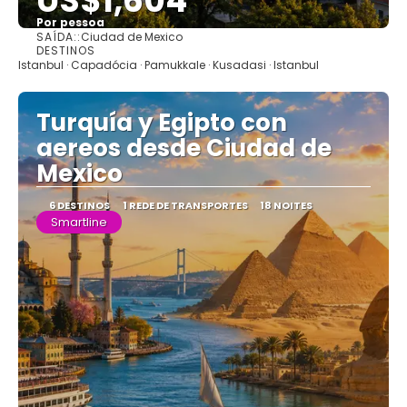
US$1,604
Por pessoa
SAÍDA::
Ciudad de Mexico
Saiba mais
DESTINOS
Istanbul · Capadócia · Pamukkale · Kusadasi · Istanbul
Turquía y Egipto con
aereos desde Ciudad de
Mexico
6 DESTINOS
1 REDE DE TRANSPORTES
18 NOITES
Smartline