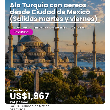
Alo Turquía con aereos
desde Ciudad de Mexico
(Salidas martes y viernes)
4 DESTINOS
1 REDE DE TRANSPORTES
10 NOITES
Smartline
A partir de
US$1,967
Por pessoa
SAÍDA::
Ciudad de Mexico
Saiba mais
DESTINOS