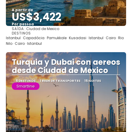
A partir de
US$3,422
Por pessoa
SAÍDA::
Ciudad de Mexico
Saiba mais
DESTINOS
Istanbul · Capadócia · Pamukkale · Kusadasi · Istanbul · Cairo · Rio
Nilo · Cairo · Istanbul
Turquia y Dubai con aereos
desde Ciudad de Mexico
5 DESTINOS
1 REDE DE TRANSPORTES
15 NOITES
Smartline