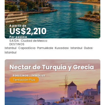
A partir de
US$2,210
Por pessoa
SAÍDA::
Ciudad de Mexico
Saiba mais
DESTINOS
Istanbul · Capadócia · Pamukkale · Kusadasi · Istanbul · Dubai ·
Istanbul
Nectar de Turquia y Grecia
9 DESTINOS
14 NOITES
Tentación Plus