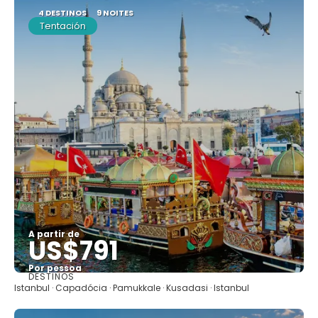
4 DESTINOS
9 NOITES
Tentación
A partir de
US$791
Por pessoa
DESTINOS
Saiba mais
Istanbul · Capadócia · Pamukkale · Kusadasi · Istanbul