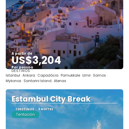
A partir de
US$3,204
Por pessoa
DESTINOS
Saiba mais
Istanbul · Ankara · Capadócia · Pamukkale · Izmir · Samos ·
Mykonos · Santorini Island · Atenas
Estambul City Break
1 DESTINOS
3 NOITES
Tentación