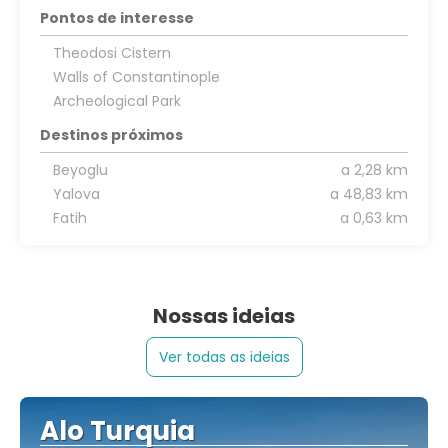
Pontos de interesse
Theodosi Cistern
Walls of Constantinople
Archeological Park
Destinos próximos
Beyoglu
a 2,28 km
Yalova
a 48,83 km
Fatih
a 0,63 km
Nossas ideias
Ver todas as ideias
Alo Turquia