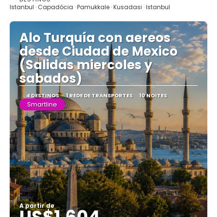
Istanbul · Capadócia · Pamukkale · Kusadasi · Istanbul
Alo Turquía con aereos
desde Ciudad de Mexico
(Salidas miercoles y
sabados)
4 DESTINOS
1 REDE DE TRANSPORTES
10 NOITES
Smartline
A partir de