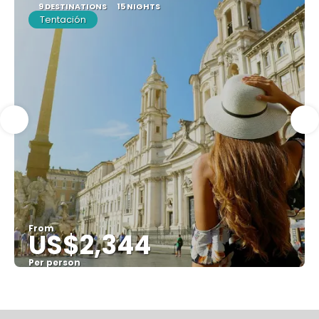
9 DESTINATIONS
15 NIGHTS
Tentación
From
US$2,344
Per person
See