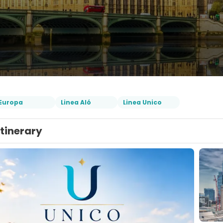
Europa
Linea Aló
Linea Unico
Itinerary