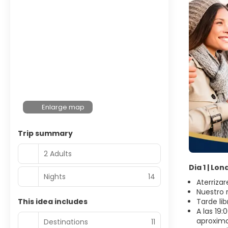
Enlarge map
Trip summary
2 Adults
Dia 1 | Lo
Nights
14
Aterriza
Nuestro 
This idea includes
Tarde li
A las 19
aproxima
Destinations
11