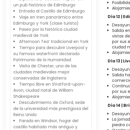
Posibili
un pub histórico de Edimburgo
Alojamie
Entrada al Castillo de Edimburgo
Día 12 | E
Viaje en tren panorámico entre
Edimburgo y York (clase turista)
Desayuno
Paseo por la histórica ciudad
Salida e
medieval de York
vistas d
Afternoon Tea’ tradicional en York
por sus 
ciudad m
Tiempo para descubrir Liverpool y
Alojamie
su famoso waterfront declarado
Patrimonio de la Humanidad
Día 13 | L
Visita de Chester, una de las
Desayuno
ciudades medievales mejor
Salida h
conservadas de Inglaterra
comercia
Tiempo libre en Stratford-upon-
Continua
Avon, ciudad natal de William
por sus 
Shakespeare
Alojamien
Descubrimiento de Oxford, sede
Día 14 | B
de la universidad más prestigiosa del
Desayuno
Reino Unido
La jorna
Parada en Windsor, hogar del
piedra c
castillo habitado más antiguo y