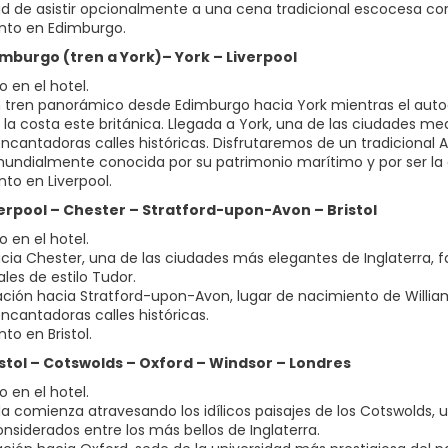
dad de asistir opcionalmente a una cena tradicional escocesa co
nto en Edimburgo.
dimburgo (tren a York)– York – Liverpool
 en el hotel.
n tren panorámico desde Edimburgo hacia York mientras el autoc
e la costa este británica. Llegada a York, una de las ciudades
encantadoras calles históricas. Disfrutaremos de un tradicional 
undialmente conocida por su patrimonio marítimo y por ser la 
nto en Liverpool.
iverpool – Chester – Stratford-upon-Avon – Bristol
 en el hotel.
acia Chester, una de las ciudades más elegantes de Inglaterra, 
les de estilo Tudor.
ción hacia Stratford-upon-Avon, lugar de nacimiento de Willi
encantadoras calles históricas.
to en Bristol.
ristol – Cotswolds – Oxford – Windsor – Londres
 en el hotel.
da comienza atravesando los idílicos paisajes de los Cotswolds,
onsiderados entre los más bellos de Inglaterra.