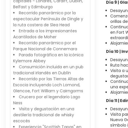
capitales - Londres, Cardiff, Dublín,
Día 9 | Gl
Belfast y Edimburgo
Desayuno
Recorrido panorámico por la
Comenzam
espectacular Península de Dingle y
orillas d
la ruta costera de Slea Head
Continua
Entrada a los impresionantes
en Fort 
Acantilados de Moher
extraordi
Recorrido panorámico por el
Alojamien
Parque Nacional de Connemara
Día 10 | I
Parada fotográfica en la icónica
Desayuno
Kylemore Abbey
Ruta hac
Consumición incluida en un pub
Visita a
tradicional irlandés en Dublín
degustac
Recorrido por las Tierras Altas de
Continuac
Escocia incluyendo Loch Lomond,
una expe
Glencoe, Fort William y Cairngorms
Alojamie
Crucero por el legendario Lago
Día 11 | E
Ness
Visita y degustación en una
Desayuno
Visita p
destilería tradicional de whisky
Nueva Ge
escocés
símbolo 
Experiencia "Scottish Tapas" en