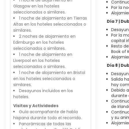
1 noche de alojamiento en
Continua
Glasgow en los hoteles
Por la n
seleccionados o similares.
Alojamie
1 noche de alojamiento en Tierras
Día 7 | Dub
Altas en los hoteles seleccionados o
Desayuno
similares.
Por la m
2 noches de alojamiento en
capital i
Edimburgo en los hoteles
Resto de
seleccionados o similares.
Book of 
1 noche de alojamiento en
Alojamie
Liverpool en los hoteles
Día 8 | Du
seleccionados o similares.
1 noche de alojamiento en Bristol
Desayuno
en los hoteles seleccionados o
Salida h
similares.
hoy comb
Debido a
Desayunos incluidos en los
durante e
hoteles.
Continua
Visitas y Actividades
de Irlan
Guía acompañante de habla
Continua
y su ani
hispana durante todo el recorrido.
Alojamie
Panorámicas de todas las