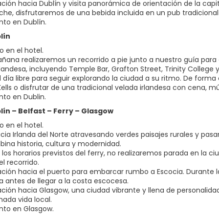
ción hacia Dublín y visita panorámica de orientación de la capit
oche, disfrutaremos de una bebida incluida en un pub tradicional 
nto en Dublín.
lín
 en el hotel.
añana realizaremos un recorrido a pie junto a nuestro guía par
rlandesa, incluyendo Temple Bar, Grafton Street, Trinity College y
l día libre para seguir explorando la ciudad a su ritmo. De forma
Kells o disfrutar de una tradicional velada irlandesa con cena, m
nto en Dublin.
blín – Belfast – Ferry – Glasgow
 en el hotel.
acia Irlanda del Norte atravesando verdes paisajes rurales y pas
ina historia, cultura y modernidad.
 los horarios previstos del ferry, no realizaremos parada en la
l recorrido.
ción hacia el puerto para embarcar rumbo a Escocia. Durante la
da antes de llegar a la costa escocesa.
ción hacia Glasgow, una ciudad vibrante y llena de personalidad,
mada vida local.
nto en Glasgow.