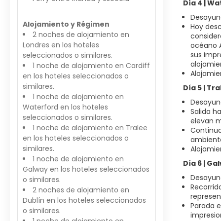
Día 4 | Wa
Desayuno
Alojamiento y Régimen
Hoy desc
2 noches de alojamiento en
consider
Londres en los hoteles
océano A
sus impr
seleccionados o similares.
alojamie
1 noche de alojamiento en Cardiff
Alojamie
en los hoteles seleccionados o
similares.
Día 5 | T
1 noche de alojamiento en
Desayuno
Waterford en los hoteles
Salida h
seleccionados o similares.
elevan m
1 noche de alojamiento en Tralee
Continua
en los hoteles seleccionados o
ambiente
similares.
Alojamie
1 noche de alojamiento en
Día 6 | G
Galway en los hoteles seleccionados
Desayuno
o similares.
Recorrid
2 noches de alojamiento en
represen
Dublín en los hoteles seleccionados
Parada e
o similares.
impresio