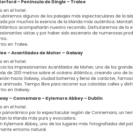
terford – Península de Dingle – Tralee
 en el hotel.
ubriremos algunos de los paisajes más espectaculares de la Isla 
ada por muchos la esencia de la Irlanda más auténtica. Montaña
tlántico acompañarán nuestro recorrido. Disfrutaremos de la 
esionantes vistas y por haber sido escenario de numerosas prod
nto.
nto en Tralee.
ralee – Acantilados de Moher – Galway
 en el hotel.
acia los impresionantes Acantilados de Moher, uno de los grandes
ás de 200 metros sobre el océano Atlántico, creando uno de lo
ción hacia Galway, ciudad bohemia y llena de carácter, famosa po
 animado. Tiempo libre para recorrer sus coloridas calles y disfr
nto en Galway.
alway – Connemara – Kylemore Abbey – Dublín
 en el hotel.
o panorámico por la espectacular región de Connemara, un territ
tan la Irlanda más pura y evocadora.
n Kylemore Abbey, uno de los lugares más fotografiados del país,
nante entorno natural.