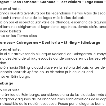
asgow – Loch Lomond – Glencoe – Fort William – Lago Ness –
 en el hotel.
os nuestra aventura por las legendarias Tierras Altas de Esco
el Loch Lomond, uno de los lagos más bellos del país.
ción por el espectacular valle de Glencoe, escenario de algunas
William, nos dirigiremos al legendario Lago Ness, donde disfruta
naria belleza.
to en las Tierras Altas.
nverness – Cairngorms – Destilería – Stirling – Edimburgo
 en el hotel.
ia el sur atravesando el Parque Nacional de Cairngorms, el mayo
 una destilería de whisky escocés donde conoceremos los secret
ión.
ión hacia Stirling, ciudad clave en la historia del país, antes de
riencia Scottish Apéros en un histórico pub de la ciudad.
nto en Edimburgo.
dimburgo
 en el hotel.
anorámica de Edimburgo, considerada una de las ciudades más be
orgiana y algunos de los rincones más emblemáticos de la capit
indiscutible de la nación escocesa. Paseo por el elegante barrio 