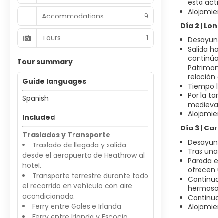
esta acti
Alojamie
Accommodations
9
Día 2 | L
Tours
1
Desayuno
Salida h
continúa
Tour summary
Patrimon
relación
Guide languages
Tiempo l
Por la t
Spanish
medieval
Alojamie
Included
Día 3 | Ca
Traslados y Transporte
Desayuno
Traslado de llegada y salida
Tras una
desde el aeropuerto de Heathrow al
Parada e
hotel.
ofrecen 
Transporte terrestre durante todo
Continua
el recorrido en vehículo con aire
hermosos
acondicionado.
Continua
Ferry entre Gales e Irlanda
Alojamie
Ferry entre Irlanda y Escocia