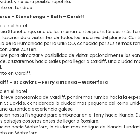
vidad, y no será posible repetirla.
nto en Londres.
ondres – Stonehenge – Bath – Cardiff
 en el hotel.
acia Stonehenge, uno de los monumentos prehistóricos más fam
 fascinando a visitantes de todos los rincones del planeta. Con
io de la Humanidad por la UNESCO, conocida por sus termas rom
 con Jane Austen.
ibre para almorzar y posibilidad de visitar opcionalmente los Ro
arde, cruzaremos hacia Gales para llegar a Cardiff, una ciudad 
.
nto en Cardiff.
rdiff – St David’s – Ferry a Irlanda – Waterford
 en el hotel.
 breve panorámica de Cardiff, pondremos rumbo hacia la espec
n St David’s, considerada la ciudad más pequeña del Reino Unid
una auténtica experiencia galesa.
ción hasta Fishguard para embarcar en el ferry hacia Irlanda. Du
 paisajes costeros antes de llegar a Rosslare.
ción hacia Waterford, la ciudad más antigua de Irlanda, fundada
nto en Waterford.