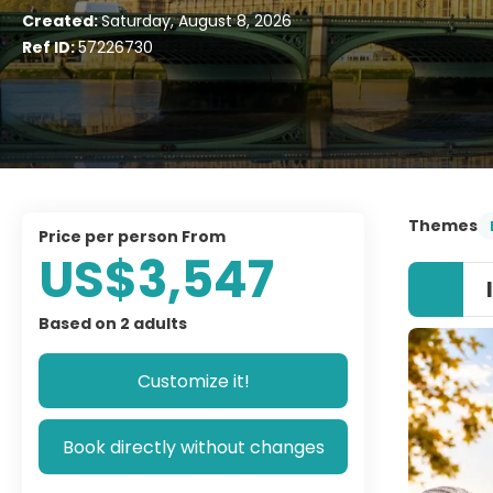
Created:
Saturday, August 8, 2026
Ref ID:
57226730
Themes
price per person From
US$3,547
Based on 2 adults
Customize it!
Book directly without changes