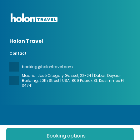
Holon Travel
Contact
booking@holontravel.com
Madrid: José Ortega y Gasset, 22-24 | Dubai: Deyaar
Building, 20th Street | USA: 809 Patrick St. Kissimmee Fl
34741
Booking options
All rights reserved Holon Travel © 2026
Privacy Policy