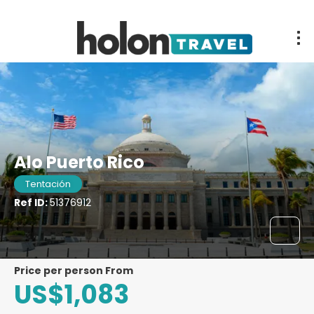
Alo Puerto Rico
Tentación
Ref ID:
51376912
price per person From
US$1,083