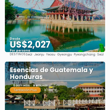
Desde
US$2,027
Por persona
DESTINOS
Seúl · Jeonju · Yeosu · Gyeongju · Pyeongchang · Seúl
Ver
Esencias de Guatemala y
Honduras
5 DESTINOS
8 NOCHES
Tentación Plus