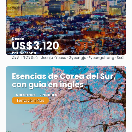
Desde
US$3,120
Por persona
DESTINOS
Seúl · Jeonju · Yeosu · Gyeongju · Pyeongchang · Seúl
Ver
Esencias de Corea del Sur,
con guia en ingles
5 DESTINOS
7 NOCHES
Tentación Plus