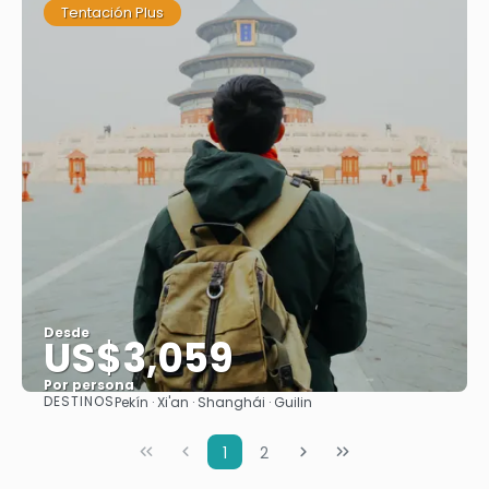
Tentación Plus
Desde
US$3,059
Por persona
DESTINOS
Pekín · Xi'an · Shanghái · Guilin
Ver
1
2