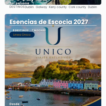
Por persona
DESTINOS
Dublin · Galway · Kerry county · Cork county · Dublin
Ver
Esencias de Escocia 2027
6 DESTINOS
7 NOCHES
Linea Único
Desde