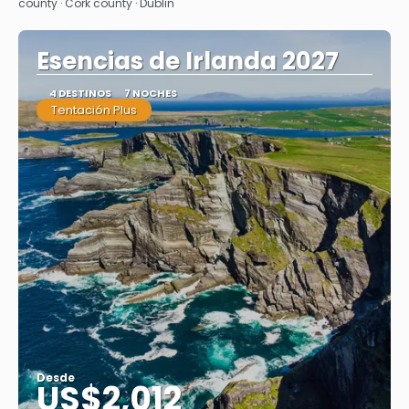
county · Cork county · Dublin
Esencias de Irlanda 2027
4 DESTINOS
7 NOCHES
Tentación Plus
Desde
US$2,012