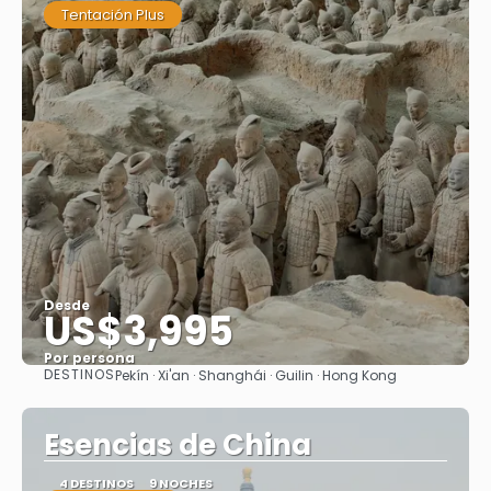
Tentación Plus
Desde
US$3,995
Por persona
DESTINOS
Pekín · Xi'an · Shanghái · Guilin · Hong Kong
Ver
Esencias de China
4 DESTINOS
9 NOCHES