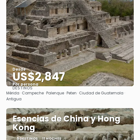
Desde
US$2,847
Por persona
DESTINOS
Ver
Mérida · Campeche · Palenque · Peten · Ciudad de Guatemala ·
Antigua
Esencias de China y Hong
Kong
5 DESTINOS
11 NOCHES