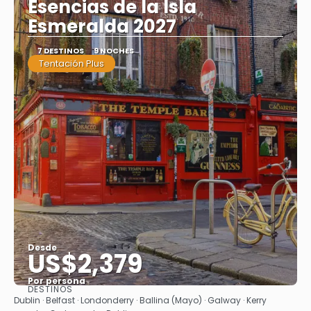
Esencias de la Isla
Esmeralda 2027
7 DESTINOS
9 NOCHES
Tentación Plus
Desde
US$2,379
Por persona
DESTINOS
Ver
Dublin · Belfast · Londonderry · Ballina (Mayo) · Galway · Kerry