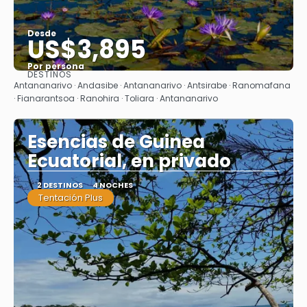
Desde
US$3,895
Por persona
DESTINOS
Ver
Antananarivo · Andasibe · Antananarivo · Antsirabe · Ranomafana
· Fianarantsoa · Ranohira · Toliara · Antananarivo
Esencias de Guinea
Ecuatorial, en privado
2 DESTINOS
4 NOCHES
Tentación Plus