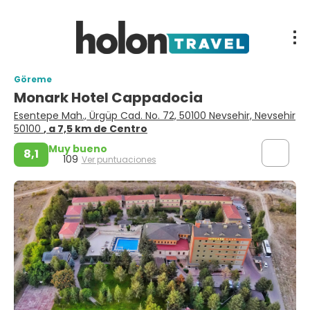
Göreme
Monark Hotel Cappadocia
Esentepe Mah., Ürgüp Cad. No. 72, 50100 Nevsehir, Nevsehir
50100
, a 7,5 km de Centro
Muy bueno
8,1
109
Ver puntuaciones