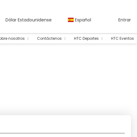
Dólar Estadounidense
Español
Entrar
obre nosotros
Contáctenos
HTC Deportes
HTC Eventos
Transporte + Hotel
Alquiler de coche
Fly and Drive