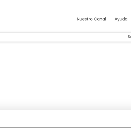
Nuestro Canal
Ayuda
S
Alojamiento
Traslados
Actividades
+