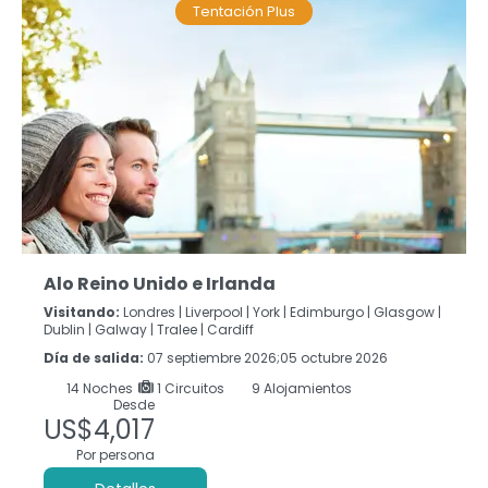
Tentación Plus
Alo Reino Unido e Irlanda
Visitando:
Londres |
Liverpool |
York |
Edimburgo |
Glasgow |
Dublin |
Galway |
Tralee |
Cardiff
Día de salida:
07 septiembre 2026;05 octubre 2026
14
Noches
1 Circuitos
9 Alojamientos
Desde
US$4,017
Por persona