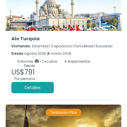
Alo Turquia
Visitando:
Estambul |
Capadocia |
Pamukkale |
Kusadasi
Desde
agosto 2026
A
marzo 2028
9
Noches
1 Circuitos
4 Alojamientos
Desde
US$791
Por persona
Detalles
Tentación Plus