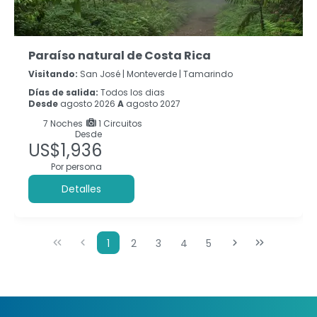
Paraíso natural de Costa Rica
Visitando:
San José |
Monteverde |
Tamarindo
Días de salida:
Todos los dias
Desde
agosto 2026
A
agosto 2027
7
Noches
1 Circuitos
Desde
US$1,936
Por persona
Detalles
1
2
3
4
5