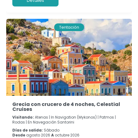
Detalles
Tentación
Grecia con crucero de 4 noches, Celestial
Cruises
Visitando:
Atenas |
In Navigation (Mykonos) |
Patmos |
Rodas |
En Navegación Santorini
Días de salida:
Sábado
Desde
agosto 2026
A
octubre 2026