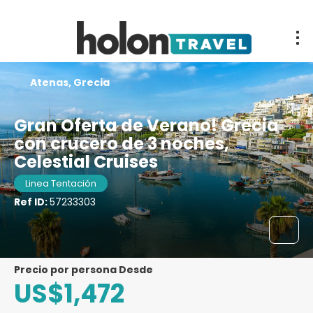
Atenas, Grecia
Gran Oferta de Verano! Grecia
con crucero de 3 noches,
Celestial Cruises
Linea Tentación
Ref ID:
57233303
precio por persona Desde
US$1,472