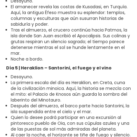
Desayuno.
El amanecer revela las costas de Kusadasi, en Turquía.
Aquí, la antigua Éfeso muestra su esplendor: templos,
columnas y esculturas que aún susurran historias de
sabiduría y poder.
Tras el almuerzo, el crucero continúa hacia Patmos, la
isla donde San Juan escribió el Apocalipsis. Sus colinas y
grutas respiran un silencio sagrado; el tiempo parece
detenerse mientras el sol se hunde lentamente en el
mar.
Noche a bordo.
Día 5 | Heraklion – Santorini, el fuego y el vino
Desayuno.
La primera escala del día es Heraklion, en Creta, cuna
de la civilización minoica. Aquí, la historia se mezcla con
el mito: el Palacio de Knosos aún guarda la sombra del
laberinto del Minotauro.
Después del almuerzo, el barco parte hacia Santorini, la
isla suspendida entre el cielo y el mar.
Quien lo desee podrá participar en una excursión al
pintoresco pueblo de Oia, con sus cúpulas azules y una
de las puestas de sol más admiradas del planeta.
Al caer la noche, el horizonte se tiñe de fuego y silencio.