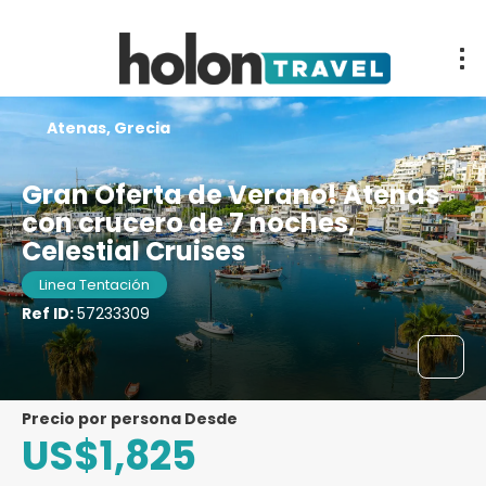
Atenas, Grecia
Gran Oferta de Verano! Atenas
con crucero de 7 noches,
Celestial Cruises
Linea Tentación
Ref ID:
57233309
precio por persona Desde
US$1,825