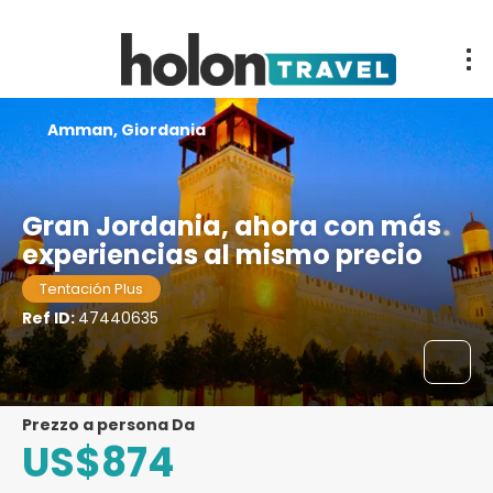
Amman, Giordania
Gran Jordania, ahora con más
experiencias al mismo precio
Tentación Plus
Ref ID:
47440635
prezzo a persona Da
US$874