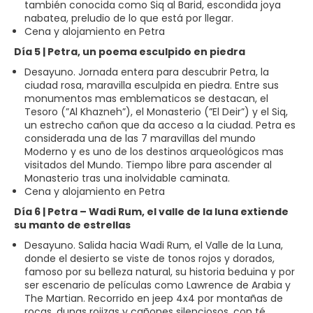
también conocida como Siq al Barid, escondida joya
nabatea, preludio de lo que está por llegar.
Cena y alojamiento en Petra
Día 5 | Petra, un poema esculpido en piedra
Desayuno. Jornada entera para descubrir Petra, la
ciudad rosa, maravilla esculpida en piedra. Entre sus
monumentos mas emblematicos se destacan, el
Tesoro (”Al Khazneh”), el Monasterio (”El Deir”) y el Siq,
un estrecho cañon que da acceso a la ciudad. Petra es
considerada una de las 7 maravillas del mundo
Moderno y es uno de los destinos arqueológicos mas
visitados del Mundo. Tiempo libre para ascender al
Monasterio tras una inolvidable caminata.
Cena y alojamiento en Petra
Día 6 | Petra – Wadi Rum, el valle de la luna extiende
su manto de estrellas
Desayuno. Salida hacia Wadi Rum, el Valle de la Luna,
donde el desierto se viste de tonos rojos y dorados,
famoso por su belleza natural, su historia beduina y por
ser escenario de películas como Lawrence de Arabia y
The Martian. Recorrido en jeep 4x4 por montañas de
rocas, dunas rojizas y cañones silenciosos, con té