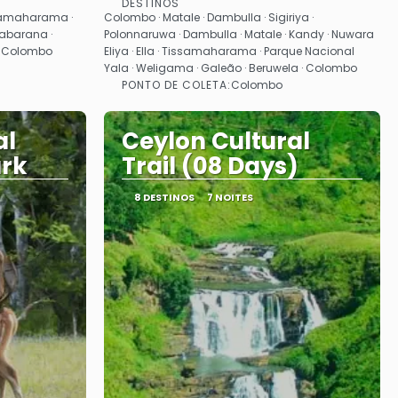
DESTINOS
Saiba mais
ssamaharama ·
Colombo · Matale · Dambulla · Sigiriya ·
Habarana ·
Polonnaruwa · Dambulla · Matale · Kandy · Nuwara
 · Colombo
Eliya · Ella · Tissamaharama · Parque Nacional
Yala · Weligama · Galeão · Beruwela · Colombo
PONTO DE COLETA:
Colombo
al
Ceylon Cultural
ark
Trail (08 Days)
8 DESTINOS
7 NOITES