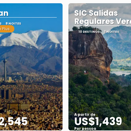
ran
SIC Salidas
Regulares Ve
S
8 NOITES
 Plus
10 DESTINOS
7 NOITES
A partir de
2,545
US$1,439
Por pessoa