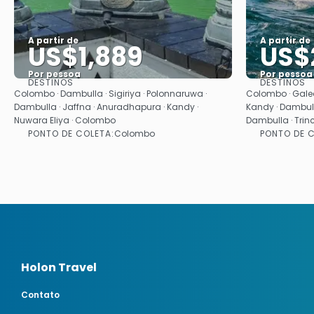
A partir de
A partir de
US$1,889
US$
Por pessoa
Por pessoa
DESTINOS
DESTINOS
Saiba mais
Colombo · Dambulla · Sigiriya · Polonnaruwa ·
Colombo · Galeã
Dambulla · Jaffna · Anuradhapura · Kandy ·
Kandy · Dambulla
Nuwara Eliya · Colombo
Dambulla · Tri
PONTO DE COLETA:
PONTO DE C
Colombo
Holon Travel
Contato