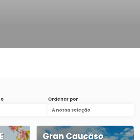
no
Ordenar por
A nossa seleção
E
Gran Caucaso