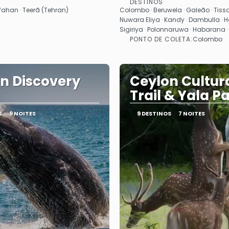
DESTINOS
Saiba mais
Saiba mais
Isfahan · Teerã (Tehran)
Colombo · Beruwela · Galeão · Ti
Nuwara Eliya · Kandy · Dambulla · 
Sigiriya · Polonnaruwa · Habarana
PONTO DE COLETA:
Colombo
n Discovery
Ceylon Cultur
Trail & Yala P
S
9 NOITES
9 DESTINOS
7 NOITES