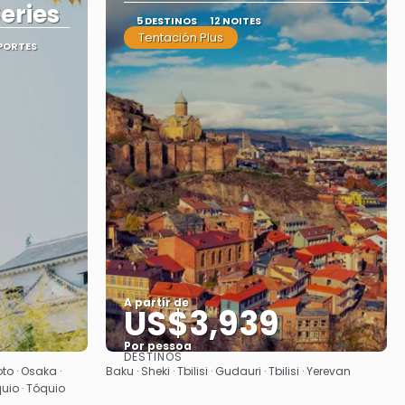
eries
5 DESTINOS
12 NOITES
Tentación Plus
SPORTES
A partir de
US$3,939
Por pessoa
DESTINOS
Saiba mais
oto · Osaka ·
Baku · Sheki · Tbilisi · Gudauri · Tbilisi · Yerevan
uio · Tóquio