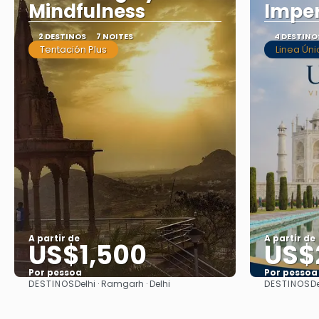
Mindfulness
Imper
2 DESTINOS
7 NOITES
4 DESTINO
Tentación Plus
Linea Úni
A partir de
A partir de
US$1,500
US$
Por pessoa
Por pessoa
DESTINOS
DESTINOS
Delhi · Ramgarh · Delhi
De
Saiba mais