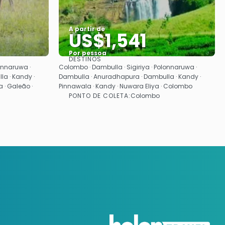
A partir de
US$1,541
Por pessoa
DESTINOS
Saiba mais
onnaruwa ·
Colombo · Dambulla · Sigiriya · Polonnaruwa ·
a · Kandy ·
Dambulla · Anuradhapura · Dambulla · Kandy ·
 · Galeão ·
Pinnawala · Kandy · Nuwara Eliya · Colombo
PONTO DE COLETA:
Colombo