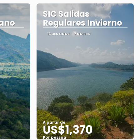
SIC Salidas
rano
Regulares Invierno
13 DESTINOS
7 NOITES
A partir de
US$1,370
Por pessoa