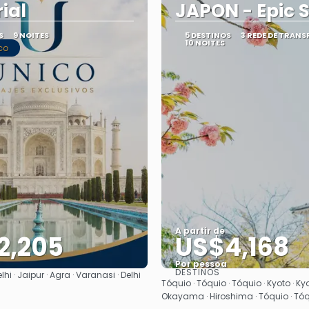
ial
JAPON - Epic S
S
9 NOITES
5 DESTINOS
3 REDE DE TRAN
10 NOITES
co
A partir de
2,205
US$4,168
Por pessoa
DESTINOS
lhi · Jaipur · Agra · Varanasi · Delhi
Saiba mais
Saiba mais
Tóquio · Tóquio · Tóquio · Kyoto · Ky
Okayama · Hiroshima · Tóquio · Tóq