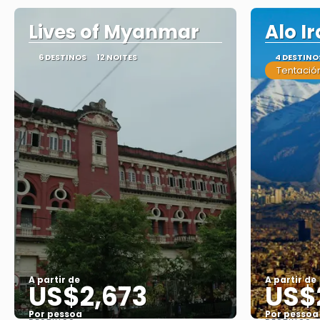
Lives of Myanmar
Alo I
6 DESTINOS
12 NOITES
4 DESTINO
Tentación
A partir de
A partir de
US$2,673
US$
Por pessoa
Por pessoa