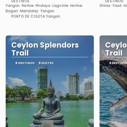
DESTINOS
DESTINOS
Saiba mais
Yangon · He Hoe · Pindaya · Lago Inle · He Hoe ·
Shiraz · Yazd · 
Bagan · Mandalay · Yangon
PONTO DE COLETA:
Yangon
Ceylon Splendors
Ceylo
Trail
Trail
8 DESTINOS
8 NOITES
9 DESTINO