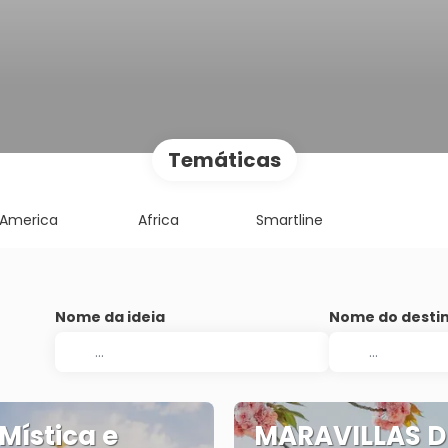
Temáticas
America
Africa
Smartline
Nome da ideia
Nome do desti
 Mística e
MARAVILLAS D