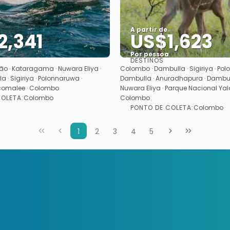
A partir de
2,341
US$1,623
Por pessoa
DESTINOS
Saiba mais
Saiba mais
o · Kataragama · Nuwara Eliya ·
Colombo · Dambulla · Sigiriya · Pol
 · Sigiriya · Polonnaruwa ·
Dambulla · Anuradhapura · Dambull
ncomalee · Colombo
Nuwara Eliya · Parque Nacional Yala
OLETA:
Colombo
Colombo
PONTO DE COLETA:
Colombo
1
2
3
4
5