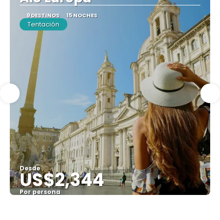
9 DESTINOS
15 NOCHES
Tentación
Desde
US$2,344
Por persona
Ver