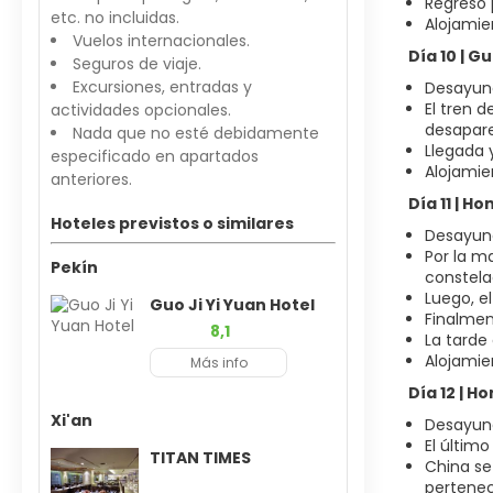
Regreso p
etc. no incluidas.
Alojamien
Vuelos internacionales.
Día 10 | G
Seguros de viaje.
Excursiones, entradas y
Desayun
El tren 
actividades opcionales.
desapare
Nada que no esté debidamente
Llegada y
especificado en apartados
Alojamie
anteriores.
Día 11 | H
Hoteles previstos o similares
Desayun
Por la m
Pekín
constela
Luego, e
Guo Ji Yi Yuan Hotel
Finalmen
8,1
La tarde
Alojamie
Más info
Día 12 | 
Xi'an
Desayun
El últim
TITAN TIMES
China se
pertenec