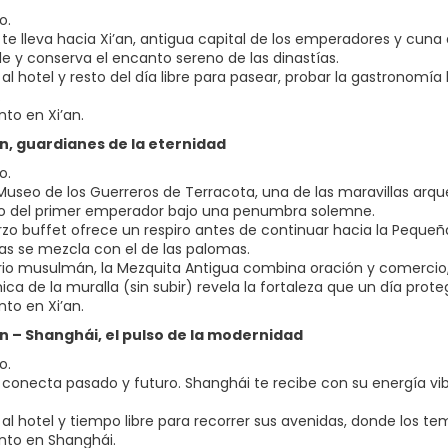
o.
te lleva hacia Xi’an, antigua capital de los emperadores y cuna de
le y conserva el encanto sereno de las dinastías.
 al hotel y resto del día libre para pasear, probar la gastronom
.
nto en Xi’an.
’an, guardianes de la eternidad
o.
l Museo de los Guerreros de Terracota, una de las maravillas arqu
o del primer emperador bajo una penumbra solemne.
rzo buffet ofrece un respiro antes de continuar hacia la Pequeñ
 se mezcla con el de las palomas.
rrio musulmán, la Mezquita Antigua combina oración y comercio, 
a de la muralla (sin subir) revela la fortaleza que un día proteg
nto en Xi’an.
’an – Shanghái, el pulso de la modernidad
o.
 conecta pasado y futuro. Shanghái te recibe con su energía vi
 al hotel y tiempo libre para recorrer sus avenidas, donde los t
nto en Shanghái.