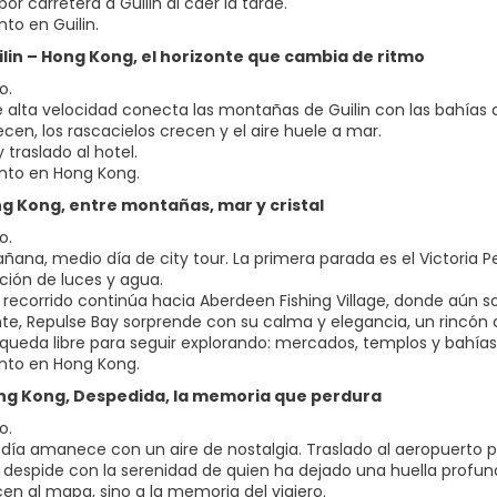
or carretera a Guilin al caer la tarde.
to en Guilin.
uilin – Hong Kong, el horizonte que cambia de ritmo
o.
de alta velocidad conecta las montañas de Guilin con las bahías d
cen, los rascacielos crecen y el aire huele a mar.
 traslado al hotel.
nto en Hong Kong.
ong Kong, entre montañas, mar y cristal
o.
añana, medio día de city tour. La primera parada es el Victoria
ción de luces y agua.
l recorrido continúa hacia Aberdeen Fishing Village, donde aún so
te, Repulse Bay sorprende con su calma y elegancia, un rincón
 queda libre para seguir explorando: mercados, templos y bahías 
nto en Hong Kong.
Hong Kong, Despedida, la memoria que perdura
o.
o día amanece con un aire de nostalgia. Traslado al aeropuerto p
 despide con la serenidad de quien ha dejado una huella profun
en al mapa, sino a la memoria del viajero.