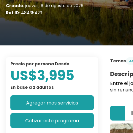
Creado:
jueves, 6 de agosto de 2026
Ref ID:
48435423
Temas
A
precio por persona Desde
US$3,995
Descri
Entre el j
En base a 2 adultos
sin renunc
Agregar mas servicios
Cotizar este programa