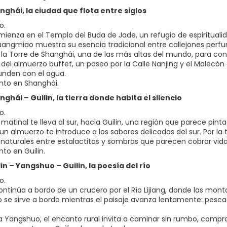
anghái, la ciudad que flota entre siglos
o.
omienza en el Templo del Buda de Jade, un refugio de espirituali
ngmiao muestra su esencia tradicional entre callejones perfu
 la Torre de Shanghái, una de las más altas del mundo, para con
del almuerzo buffet, un paseo por la Calle Nanjing y el Malecón 
unden con el agua.
nto en Shanghái.
anghái – Guilin, la tierra donde habita el silencio
o.
matinal te lleva al sur, hacia Guilin, una región que parece pinta
, un almuerzo te introduce a los sabores delicados del sur. Por l
 naturales entre estalactitas y sombras que parecen cobrar vida
to en Guilin.
ilin – Yangshuo – Guilin, la poesía del río
o.
 continúa a bordo de un crucero por el Río Lijiang, donde las m
 se sirve a bordo mientras el paisaje avanza lentamente: pesc
 a Yangshuo, el encanto rural invita a caminar sin rumbo, comprar