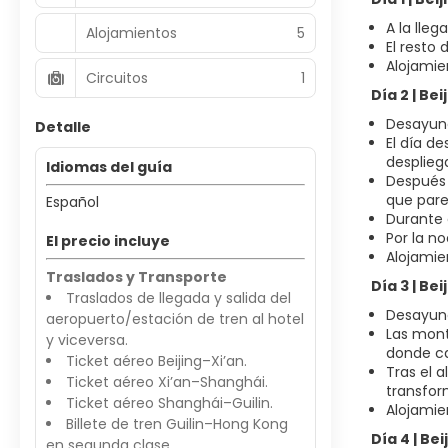
A la lleg
Alojamientos
5
El resto
Alojamien
Circuitos
1
Día 2 | Be
Desayun
Detalle
El día d
desplieg
Idiomas del guía
Después 
que parec
Español
Durante 
Por la n
El precio incluye
Alojamien
Traslados y Transporte
Día 3 | Bei
Traslados de llegada y salida del
Desayun
aeropuerto/estación de tren al hotel
Las mont
y viceversa.
donde ca
Ticket aéreo Beijing–Xi’an.
Tras el 
Ticket aéreo Xi’an–Shanghái.
transform
Ticket aéreo Shanghái–Guilin.
Alojamien
Billete de tren Guilin–Hong Kong
Día 4 | Be
en segunda clase.