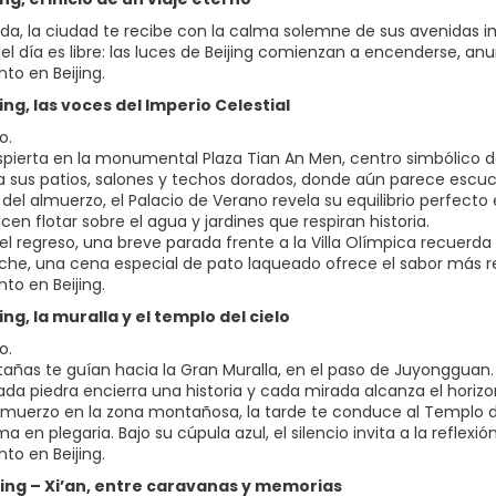
ada, la ciudad te recibe con la calma solemne de sus avenidas imp
 del día es libre: las luces de Beijing comienzan a encenderse, 
to en Beijing.
ijing, las voces del Imperio Celestial
o.
espierta en la monumental Plaza Tian An Men, centro simbólico de
a sus patios, salones y techos dorados, donde aún parece escu
del almuerzo, el Palacio de Verano revela su equilibrio perfecto
en flotar sobre el agua y jardines que respiran historia.
el regreso, una breve parada frente a la Villa Olímpica recuerd
oche, una cena especial de pato laqueado ofrece el sabor más re
to en Beijing.
jing, la muralla y el templo del cielo
o.
añas te guían hacia la Gran Muralla, en el paso de Juyongguan. 
da piedra encierra una historia y cada mirada alcanza el horizo
almuerzo en la zona montañosa, la tarde te conduce al Templo d
a en plegaria. Bajo su cúpula azul, el silencio invita a la reflexión
to en Beijing.
ijing – Xi’an, entre caravanas y memorias