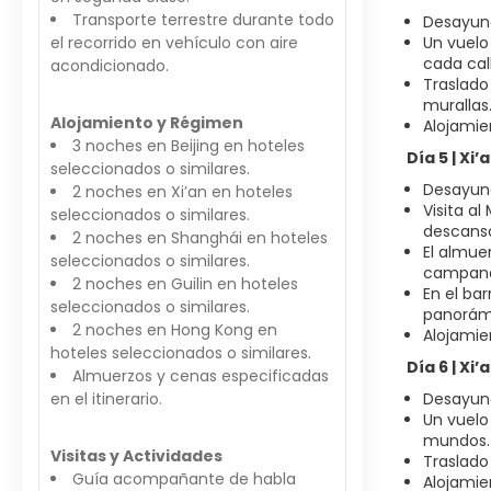
Transporte terrestre durante todo
Desayun
el recorrido en vehículo con aire
Un vuelo 
cada cal
acondicionado.
Traslado
murallas
Alojamiento y Régimen
Alojamie
3 noches en Beijing en hoteles
Día 5 | Xi
seleccionados o similares.
Desayun
2 noches en Xi’an en hoteles
Visita a
seleccionados o similares.
descans
2 noches en Shanghái en hoteles
El almue
seleccionados o similares.
campanas
2 noches en Guilin en hoteles
En el ba
seleccionados o similares.
panorámic
2 noches en Hong Kong en
Alojamie
hoteles seleccionados o similares.
Día 6 | Xi
Almuerzos y cenas especificadas
en el itinerario.
Desayun
Un vuelo
mundos.
Visitas y Actividades
Traslado
Guía acompañante de habla
Alojamie