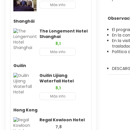
Más info
Observac
Shanghái
El progr
The Longemont Hotel
En la co
Shanghai
En la vi
8,1
trasladad
Política
Más info
Guilin
DESCARG
Guilin Lijiang
Waterfall Hotel
8,1
Más info
Hong Kong
Regal Kowloon Hotel
7,8