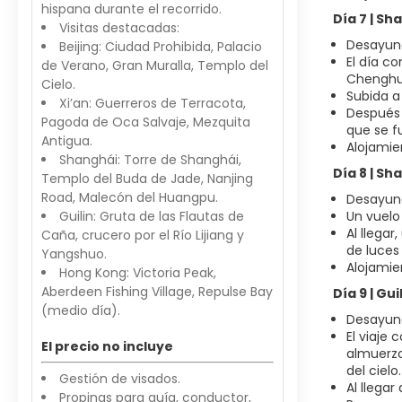
hispana durante el recorrido.
Día 7 | Sh
Visitas destacadas:
Desayun
Beijing: Ciudad Prohibida, Palacio
El día c
de Verano, Gran Muralla, Templo del
Chenghua
Cielo.
Subida a
Xi’an: Guerreros de Terracota,
Después 
Pagoda de Oca Salvaje, Mezquita
que se f
Antigua.
Alojamie
Shanghái: Torre de Shanghái,
Día 8 | Sh
Templo del Buda de Jade, Nanjing
Road, Malecón del Huangpu.
Desayun
Guilin: Gruta de las Flautas de
Un vuelo 
Al llegar
Caña, crucero por el Río Lijiang y
de luces
Yangshuo.
Alojamien
Hong Kong: Victoria Peak,
Aberdeen Fishing Village, Repulse Bay
Día 9 | Gu
(medio día).
Desayun
El viaje
El precio no incluye
almuerzo
del cielo.
Gestión de visados.
Al llegar
Propinas para guía, conductor,