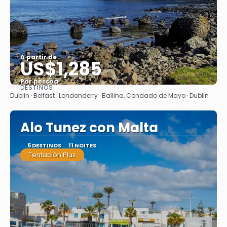
A partir de
US$1,285
Por pessoa
DESTINOS
Saiba mais
Dublin · Belfast · Londonderry · Ballina, Condado de Mayo · Dublin
Alo Tunez con Malta
5 DESTINOS
11 NOITES
Tentación Plus