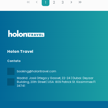
1
2
3
Holon Travel
Contato
booking@holontravel.com
Madrid: José Ortega y Gasset, 22-24 | Dubai: Deyaar
Building, 20th Street | USA: 809 Patrick St. Kissimmee Fl
34741