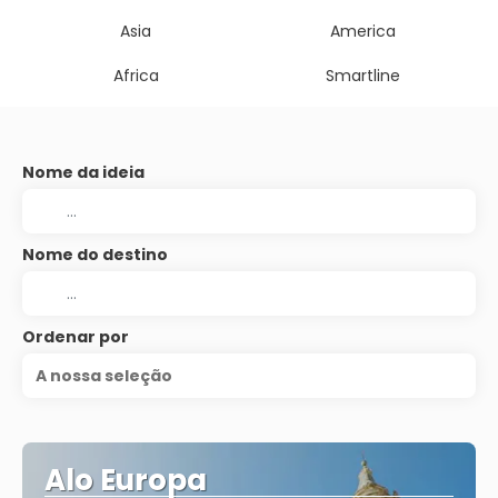
Asia
America
Africa
Smartline
Nome da ideia
Nome do destino
Ordenar por
A nossa seleção
Alo Europa