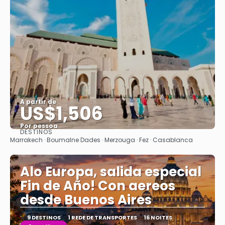
A partir de
US$1,506
Por pessoa
DESTINOS
Saiba mais
Marrakech · Boumalne Dades · Merzouga · Fez · Casablanca
Alo Europa, salida especial
Fin de Año! Con aereos
desde Buenos Aires
9 DESTINOS
1 REDE DE TRANSPORTES
16 NOITES