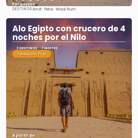
Por pessoa
DESTINOS
Amã · Petra · Wadi Rum
Saiba mais
Alo Egipto con crucero de 4
noches por el Nilo
2 DESTINOS
7 NOITES
Tentación Plus
A partir de