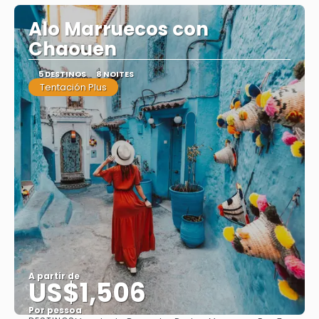
Alo Marruecos con
Chaouen
5 DESTINOS
8 NOITES
Tentación Plus
A partir de
US$1,506
Por pessoa