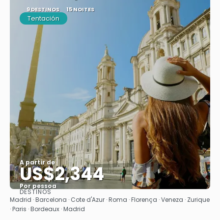
9 DESTINOS
15 NOITES
Tentación
A partir de
US$2,344
Por pessoa
DESTINOS
Saiba mais
Madrid · Barcelona · Cote d'Azur · Roma · Florença · Veneza · Zurique
· Paris · Bordeaux · Madrid