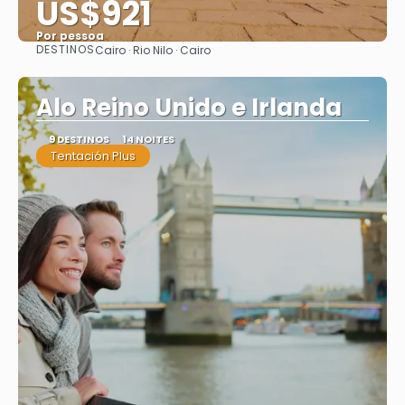
US$921
Por pessoa
DESTINOS
Cairo · Rio Nilo · Cairo
Saiba mais
Alo Reino Unido e Irlanda
9 DESTINOS
14 NOITES
Tentación Plus