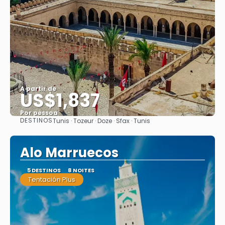
A partir de
US$1,837
Por pessoa
DESTINOS
Tunis · Tozeur · Doze · Sfax · Tunis
Saiba mais
Alo Marruecos
5 DESTINOS
8 NOITES
Tentación Plus