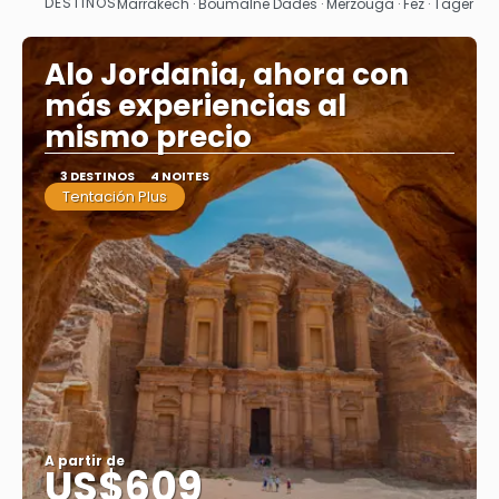
DESTINOS
Marrakech · Boumalne Dades · Merzouga · Fez · Tager
Saiba mais
Alo Jordania, ahora con
más experiencias al
mismo precio
3 DESTINOS
4 NOITES
Tentación Plus
A partir de
US$609