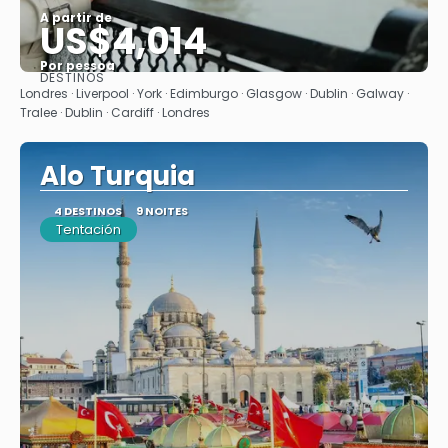
A partir de
US$4,014
Por pessoa
DESTINOS
Saiba mais
Londres · Liverpool · York · Edimburgo · Glasgow · Dublin · Galway ·
Tralee · Dublin · Cardiff · Londres
Alo Turquia
4 DESTINOS
9 NOITES
Tentación