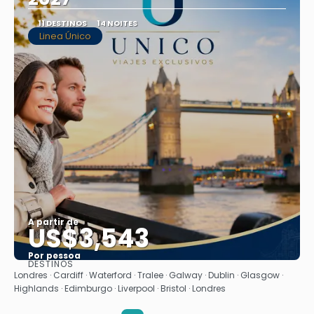
11 DESTINOS
14 NOITES
Linea Único
A partir de
US$3,543
Por pessoa
DESTINOS
Saiba mais
Londres · Cardiff · Waterford · Tralee · Galway · Dublin · Glasgow ·
Highlands · Edimburgo · Liverpool · Bristol · Londres