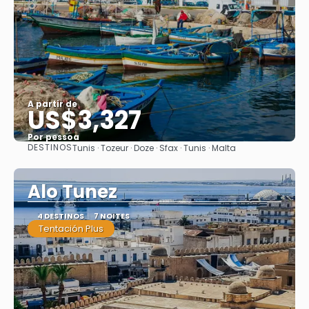
A partir de
US$3,327
Por pessoa
DESTINOS
Tunis · Tozeur · Doze · Sfax · Tunis · Malta
Saiba mais
Alo Tunez
4 DESTINOS
7 NOITES
Tentación Plus