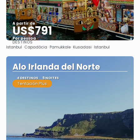
A partir de
US$791
Por pessoa
DESTINOS
Saiba mais
Istanbul · Capadócia · Pamukkale · Kusadasi · Istanbul
Alo Irlanda del Norte
4 DESTINOS
5 NOITES
Tentación Plus