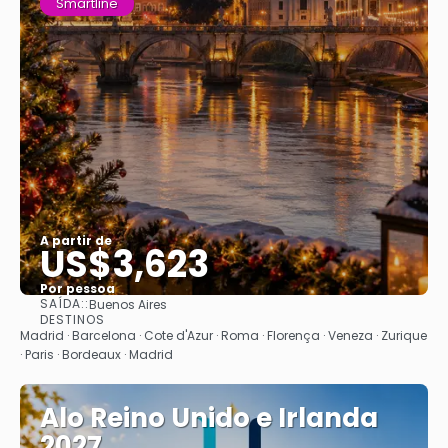
Smartline
A partir de
US$3,623
Por pessoa
SAÍDA::
Buenos Aires
Saiba mais
DESTINOS
Madrid · Barcelona · Cote d'Azur · Roma · Florença · Veneza · Zurique
· Paris · Bordeaux · Madrid
Alo Reino Unido e Irlanda
2027