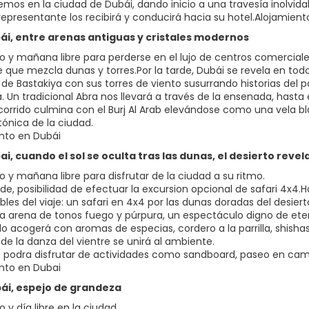
remos en la ciudad de Dubái, dando inicio a una travesía inolvida
representante los recibirá y conducirá hacia su hotel.Alojamient
bái, entre arenas antiguas y cristales modernos
 y mañana libre para perderse en el lujo de centros comercial
 que mezcla dunas y torres.Por la tarde, Dubái se revela en todo 
 de Bastakiya con sus torres de viento susurrando historias del p
 Un tradicional Abra nos llevará a través de la ensenada, hasta 
recorrido culmina con el Burj Al Arab elevándose como una vela 
tónica de la ciudad.
nto en Dubái
bai, cuando el sol se oculta tras las dunas, el desierto reve
 y mañana libre para disfrutar de la ciudad a su ritmo.
arde, posibilidad de efectuar la excursion opcional de safari 4x4
es del viaje: un safari en 4x4 por las dunas doradas del desierto
la arena de tonos fuego y púrpura, un espectáculo digno de ete
o acogerá con aromas de especias, cordero a la parrilla, shishas 
de la danza del vientre se unirá al ambiente.
podra disfrutar de actividades como sandboard, paseo en camel
nto en Dubai
bái, espejo de grandeza
y día libre en la ciudad.