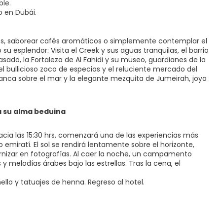
ble.
o en Dubái.
es, saborear cafés aromáticos o simplemente contemplar el
su esplendor: Visita el Creek y sus aguas tranquilas, el barrio
asado, la Fortaleza de Al Fahidi y su museo, guardianes de la
el bullicioso zoco de especias y el reluciente mercado del
blanca sobre el mar y la elegante mezquita de Jumeirah, joya
la su alma beduina
.Hacia las 15:30 hrs, comenzará una de las experiencias más
 emiratí. El sol se rendirá lentamente sobre el horizonte,
rnizar en fotografías. Al caer la noche, un campamento
y melodías árabes bajo las estrellas. Tras la cena, el
lo y tatuajes de henna. Regreso al hotel.