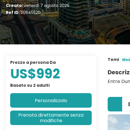
Creato:
venerdì 7 agosto 2026
Ref ID:
50645520
Temi
Med
prezzo a persona Da
US$992
Descriz
Entre Dun
Basato su 2 adulti
Personalizzalo
Prenota direttamente senza
modifiche