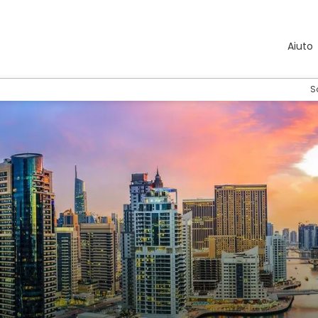
Aiuto
S