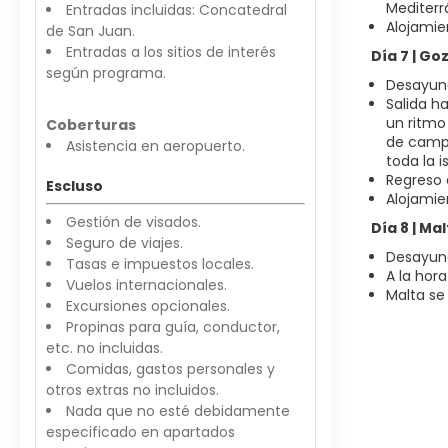
Mediterr
Entradas incluidas: Concatedral
Alojamie
de San Juan.
Entradas a los sitios de interés
Día 7 | Go
según programa.
Desayun
Salida h
un ritmo
Coberturas
de campo
Asistencia en aeropuerto.
toda la i
Regreso 
Escluso
Alojamie
Gestión de visados.
Día 8 | M
Seguro de viajes.
Desayun
Tasas e impuestos locales.
A la hor
Vuelos internacionales.
Malta se
Excursiones opcionales.
Propinas para guía, conductor,
etc. no incluidas.
Comidas, gastos personales y
otros extras no incluidos.
Nada que no esté debidamente
especificado en apartados