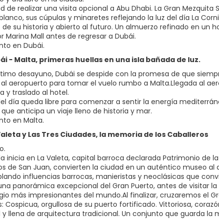
dad de realizar una visita opcional a Abu Dhabi. La Gran Mezqui
lanco, sus cúpulas y minaretes reflejando la luz del día La Corni
o de su historia y abierto al futuro. Un almuerzo refinado en un
r Marina Mall antes de regresar a Dubái.
nto en Dubái.
bái - Malta, primeras huellas en una isla bañada de luz.
último desayuno, Dubái se despide con la promesa de que siemp
 al aeropuerto para tomar el vuelo rumbo a Malta.Llegada al aer
a y traslado al hotel.
 del día queda libre para comenzar a sentir la energía mediterrán
que anticipa un viaje lleno de historia y mar.
nto en Malta.
 Valeta y Las Tres Ciudades, la memoria de los Caballeros
o.
a inicia en La Valeta, capital barroca declarada Patrimonio de la
os de San Juan, convierten la ciudad en un auténtico museo al a
ando influencias barrocas, manieristas y neoclásicas que conv
una panorámica excepcional del Gran Puerto, antes de visitar l
io más impresionantes del mundo.Al finalizar, cruzaremos el Gr
 Cospicua, orgullosa de su puerto fortificado. Vittoriosa, corazó
al y llena de arquitectura tradicional. Un conjunto que guarda l