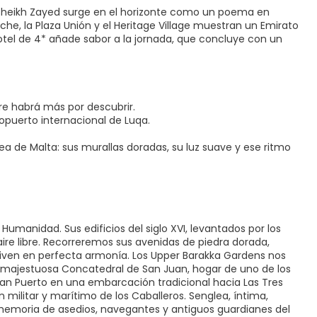
ta Sheikh Zayed surge en el horizonte como un poema en
che, la Plaza Unión y el Heritage Village muestran un Emirato
 hotel de 4* añade sabor a la jornada, que concluye con un
re habrá más por descubrir.
opuerto internacional de Luqa.
ea de Malta: sus murallas doradas, su luz suave y ese ritmo
 Humanidad. Sus edificios del siglo XVI, levantados por los
ire libre. Recorreremos sus avenidas de piedra dorada,
iven en perfecta armonía. Los Upper Barakka Gardens nos
a majestuosa Concatedral de San Juan, hogar de uno de los
an Puerto en una embarcación tradicional hacia Las Tres
n militar y marítimo de los Caballeros. Senglea, íntima,
a memoria de asedios, navegantes y antiguos guardianes del