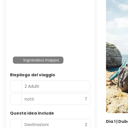
Ingrandisci mappa
Riepilogo del viaggio
2 Adulti
notti
7
Questa idea include
Dia 1 | Du
Destinazioni
2