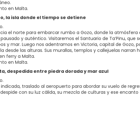
áneo.
nto en Malta.
zo, la isla donde el tiempo se detiene
o.
acia el norte para embarcar rumbo a Gozo, donde la atmósfera 
 pausado y auténtico. Visitaremos el Santuario de Ta’Pinu, que s
s y mar. Luego nos adentramos en Victoria, capital de Gozo, par
sla desde las alturas. Sus murallas, templos y callejuelas narran 
en ferry a Malta.
nto en Malta.
alta, despedida entre piedra dorada y mar azul
o.
a indicada, traslado al aeropuerto para abordar su vuelo de regr
 despide con su luz cálida, su mezcla de culturas y ese encan