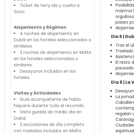
Posibili
Ticket de ferry ida y vuelta a
mármol b
Gozo.
orgullos
paseo po
Alojamiento y Régimen
Alojamie
4 noches de alojamiento en
Dia 5 | Du
Dubái en los hoteles seleccionados o
Tras el 
similares.
Traslado
3 noches de alojamiento en Malta
Asistenci
en los hoteles seleccionados o
El resto
similares.
pausado 
Desayunos incluidos en los
Alojamie
hoteles.
Día 6 | La
Desayun
Visitas y Actividades
La jornad
Guía acompañante de habla
Caballer
hispana durante todo el recorrido.
contempl
Visita guiada de medio dia en
regalan 
Dubai.
Caravagg
2 excursiones de día completo
Ciudades:
con traslados incluidos en Malta.
espiritu