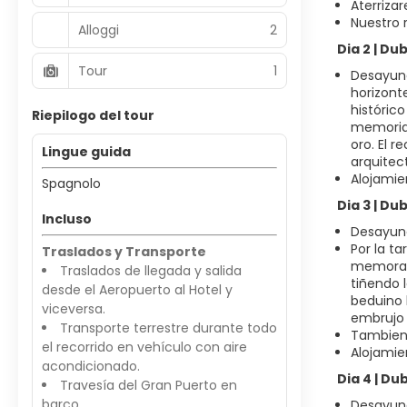
Aterriza
Nuestro 
Alloggi
2
Dia 2 | Du
Tour
1
Desayuno
horizonte
histórico
Riepilogo del tour
memoria.
oro. El 
Lingue guida
arquitec
Alojamie
Spagnolo
Dia 3 | Du
Incluso
Desayuno
Por la t
Traslados y Transporte
memorabl
Traslados de llegada y salida
tiñendo 
desde el Aeropuerto al Hotel y
beduino l
viceversa.
embrujo 
Transporte terrestre durante todo
Tambien 
el recorrido en vehículo con aire
Alojamie
acondicionado.
Dia 4 | Du
Travesía del Gran Puerto en
barco.
Desayuno 