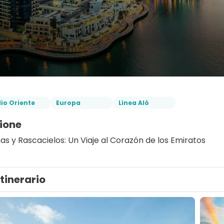
io Oriente
Europa
Linea Aló
ione
as y Rascacielos: Un Viaje al Corazón de los Emiratos
Itinerario