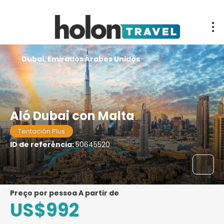
Dubai, Emirados Árabes Unidos
Aló Dubai con Malta
Tentación Plus
ID de referência:
50645520
preço por pessoa A partir de
US$992