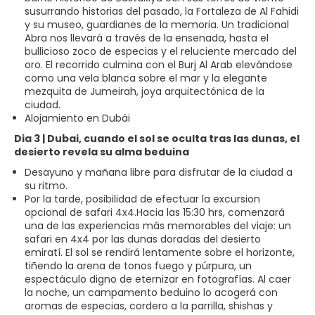
susurrando historias del pasado, la Fortaleza de Al Fahidi
y su museo, guardianes de la memoria. Un tradicional
Abra nos llevará a través de la ensenada, hasta el
bullicioso zoco de especias y el reluciente mercado del
oro. El recorrido culmina con el Burj Al Arab elevándose
como una vela blanca sobre el mar y la elegante
mezquita de Jumeirah, joya arquitectónica de la
ciudad.
Alojamiento en Dubái
Dia 3 | Dubai, cuando el sol se oculta tras las dunas, el
desierto revela su alma beduina
Desayuno y mañana libre para disfrutar de la ciudad a
su ritmo.
Por la tarde, posibilidad de efectuar la excursion
opcional de safari 4x4.Hacia las 15:30 hrs, comenzará
una de las experiencias más memorables del viaje: un
safari en 4x4 por las dunas doradas del desierto
emiratí. El sol se rendirá lentamente sobre el horizonte,
tiñendo la arena de tonos fuego y púrpura, un
espectáculo digno de eternizar en fotografías. Al caer
la noche, un campamento beduino lo acogerá con
aromas de especias, cordero a la parrilla, shishas y