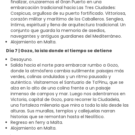
finalizar, cruzaremos el Gran Puerto en una
embarcación tradicional hacia Las Tres Ciudades:
Cospicua, orgullosa de su puerto fortificado. Vittoriosa,
corazón militar y marítimo de los Caballeros. Senglea,
íntima, espiritual y llena de arquitectura tradicional. Un
conjunto que guarda la memoria de asedios,
navegantes y antiguos guardianes del Mediterráneo.
Alojamiento en Malta.
Día 7 | Gozo, la isla donde el tiempo se detiene
Desayuno.
Salida hacia el norte para embarcar rumbo a Gozo,
donde la atmósfera cambia sutilmente: paisajes más
verdes, colinas onduladas y un ritmo pausado y
auténtico. Visitaremos el Santuario de Ta’Pinu, que se
alza en lo alto de una colina frente a un paisaje
inmenso de campos y mar. Luego nos adentramos en
Victoria, capital de Gozo, para recorrer la Ciudadela,
una fortaleza milenaria que mira a toda la isla desde las
alturas. Sus murallas, templos y callejuelas narran
historias que se remontan hasta el Neolítico.
Regreso en ferry a Malta.
Alojamiento en Malta.