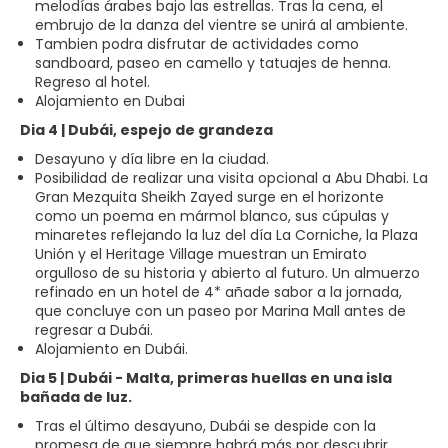
melodías árabes bajo las estrellas. Tras la cena, el
embrujo de la danza del vientre se unirá al ambiente.
Tambien podra disfrutar de actividades como
sandboard, paseo en camello y tatuajes de henna.
Regreso al hotel.
Alojamiento en Dubai
Dia 4 | Dubái, espejo de grandeza
Desayuno y día libre en la ciudad.
Posibilidad de realizar una visita opcional a Abu Dhabi. La
Gran Mezquita Sheikh Zayed surge en el horizonte
como un poema en mármol blanco, sus cúpulas y
minaretes reflejando la luz del día La Corniche, la Plaza
Unión y el Heritage Village muestran un Emirato
orgulloso de su historia y abierto al futuro. Un almuerzo
refinado en un hotel de 4* añade sabor a la jornada,
que concluye con un paseo por Marina Mall antes de
regresar a Dubái.
Alojamiento en Dubái.
Dia 5 | Dubái - Malta, primeras huellas en una isla
bañada de luz.
Tras el último desayuno, Dubái se despide con la
promesa de que siempre habrá más por descubrir.