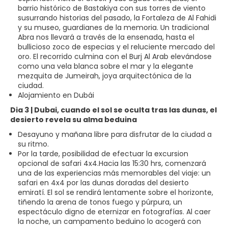
barrio histórico de Bastakiya con sus torres de viento
susurrando historias del pasado, la Fortaleza de Al Fahidi
y su museo, guardianes de la memoria. Un tradicional
Abra nos llevará a través de la ensenada, hasta el
bullicioso zoco de especias y el reluciente mercado del
oro. El recorrido culmina con el Burj Al Arab elevándose
como una vela blanca sobre el mar y la elegante
mezquita de Jumeirah, joya arquitectónica de la
ciudad.
Alojamiento en Dubái
Dia 3 | Dubai, cuando el sol se oculta tras las dunas, el
desierto revela su alma beduina
Desayuno y mañana libre para disfrutar de la ciudad a
su ritmo.
Por la tarde, posibilidad de efectuar la excursion
opcional de safari 4x4.Hacia las 15:30 hrs, comenzará
una de las experiencias más memorables del viaje: un
safari en 4x4 por las dunas doradas del desierto
emiratí. El sol se rendirá lentamente sobre el horizonte,
tiñendo la arena de tonos fuego y púrpura, un
espectáculo digno de eternizar en fotografías. Al caer
la noche, un campamento beduino lo acogerá con