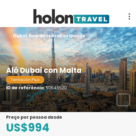
Dubai, Emirados Árabes Unidos
Aló Dubai con Malta
Tentación Plus
ID de referência:
50645520
preço por pessoa desde
US$994