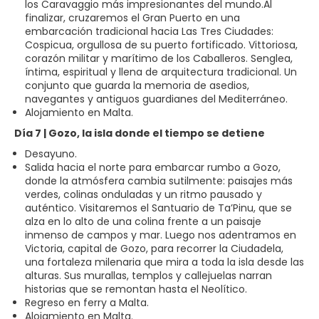
los Caravaggio más impresionantes del mundo.Al
finalizar, cruzaremos el Gran Puerto en una
embarcación tradicional hacia Las Tres Ciudades:
Cospicua, orgullosa de su puerto fortificado. Vittoriosa,
corazón militar y marítimo de los Caballeros. Senglea,
íntima, espiritual y llena de arquitectura tradicional. Un
conjunto que guarda la memoria de asedios,
navegantes y antiguos guardianes del Mediterráneo.
Alojamiento en Malta.
Día 7 | Gozo, la isla donde el tiempo se detiene
Desayuno.
Salida hacia el norte para embarcar rumbo a Gozo,
donde la atmósfera cambia sutilmente: paisajes más
verdes, colinas onduladas y un ritmo pausado y
auténtico. Visitaremos el Santuario de Ta’Pinu, que se
alza en lo alto de una colina frente a un paisaje
inmenso de campos y mar. Luego nos adentramos en
Victoria, capital de Gozo, para recorrer la Ciudadela,
una fortaleza milenaria que mira a toda la isla desde las
alturas. Sus murallas, templos y callejuelas narran
historias que se remontan hasta el Neolítico.
Regreso en ferry a Malta.
Alojamiento en Malta.