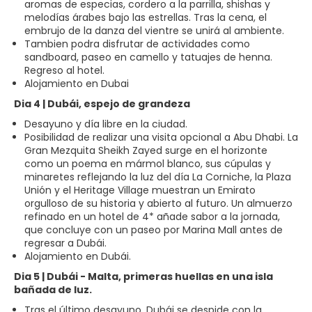
aromas de especias, cordero a la parrilla, shishas y
melodías árabes bajo las estrellas. Tras la cena, el
embrujo de la danza del vientre se unirá al ambiente.
Tambien podra disfrutar de actividades como
sandboard, paseo en camello y tatuajes de henna.
Regreso al hotel.
Alojamiento en Dubai
Dia 4 | Dubái, espejo de grandeza
Desayuno y día libre en la ciudad.
Posibilidad de realizar una visita opcional a Abu Dhabi. La
Gran Mezquita Sheikh Zayed surge en el horizonte
como un poema en mármol blanco, sus cúpulas y
minaretes reflejando la luz del día La Corniche, la Plaza
Unión y el Heritage Village muestran un Emirato
orgulloso de su historia y abierto al futuro. Un almuerzo
refinado en un hotel de 4* añade sabor a la jornada,
que concluye con un paseo por Marina Mall antes de
regresar a Dubái.
Alojamiento en Dubái.
Dia 5 | Dubái - Malta, primeras huellas en una isla
bañada de luz.
Tras el último desayuno, Dubái se despide con la